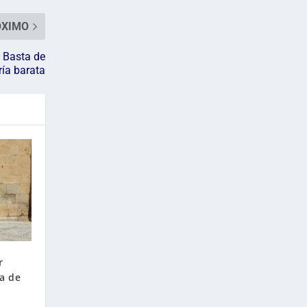
ÓXIMO
 Basta de
ría barata
r
sa de