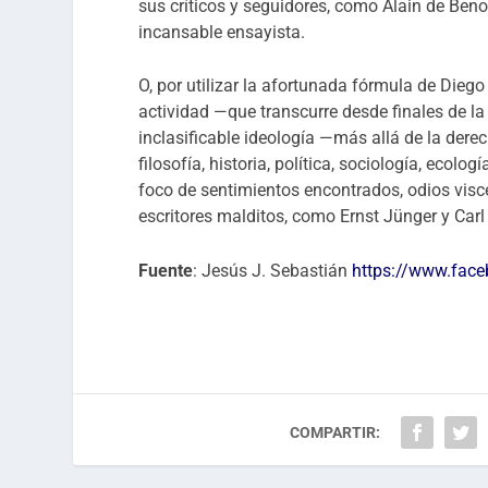
sus críticos y seguidores, como Alain de Benoist
incansable ensayista.
O, por utilizar la afortunada fórmula de Diego
actividad —que t
ranscurre desde finales de l
inclasificable ideología —más allá de la der
filosofía, historia, política, sociología, eco
foco de sentimientos encontrados, odios visc
escritores malditos, como Ernst Jünger y Car
Fuente
: Jesús J. Sebastián
https://www.face
COMPARTIR: