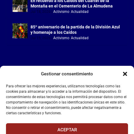
En recuerdo a los Caídos del Cuartel de la
Montaña en el Cementerio de La Almudena
Jul 18, 2026
|
Activismo
,
Actualidad
85º aniversario de la partida de la División Azul
y homenaje a los Caídos
Jul 15, 2026
|
Activismo
,
Actualidad
Gestionar consentimiento
LA FALANGE
Para ofrecer las mejores experiencias, utilizamos tecnologías como las
Reproductor
cookies para almacenar y/o acceder a la información del dispositivo. El
de
consentimiento de estas tecnologías nos permitirá procesar datos como el
comportamiento de navegación o las identificaciones únicas en este sitio.
vídeo
No consentir o retirar el consentimiento, puede afectar negativamente a
ciertas características y funciones.
ACEPTAR