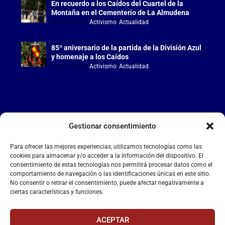
En recuerdo a los Caídos del Cuartel de la
Montaña en el Cementerio de La Almudena
Jul 18, 2026
|
Activismo
,
Actualidad
85º aniversario de la partida de la División Azul
y homenaje a los Caídos
Jul 15, 2026
|
Activismo
,
Actualidad
Gestionar consentimiento
LA FALANGE
Para ofrecer las mejores experiencias, utilizamos tecnologías como las
Reproductor
cookies para almacenar y/o acceder a la información del dispositivo. El
de
consentimiento de estas tecnologías nos permitirá procesar datos como el
comportamiento de navegación o las identificaciones únicas en este sitio.
vídeo
No consentir o retirar el consentimiento, puede afectar negativamente a
ciertas características y funciones.
ACEPTAR