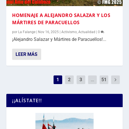
HOMENAJE A ALEJANDRO SALAZAR Y LOS
MÁRTIRES DE PARACUELLOS
por
La Falange
|
Nov 16, 2025
|
Activismo
,
Actualidad
|
0
¡Alejandro Salazar y Mártires de Paracuellos!...
LEER MÁS
1
2
3
...
51
¡¡ALÍSTATE!!