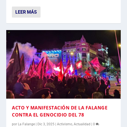
LEER MÁS
ACTO Y MANIFESTACIÓN DE LA FALANGE
CONTRA EL GENOCIDIO DEL 78
por
La Falange
|
Dic 3, 2025
|
Activismo
,
Actualidad
|
0