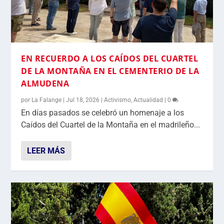
EN RECUERDO A LOS CAÍDOS DEL CUARTEL
DE LA MONTAÑA EN EL CEMENTERIO DE LA
ALMUDENA
por
La Falange
|
Jul 18, 2026
|
Activismo
,
Actualidad
|
0
En días pasados se celebró un homenaje a los
Caídos del Cuartel de la Montaña en el madrileño...
LEER MÁS