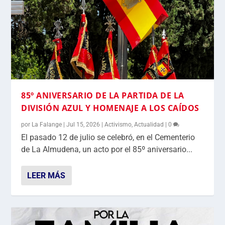
85º ANIVERSARIO DE LA PARTIDA DE LA
DIVISIÓN AZUL Y HOMENAJE A LOS CAÍDOS
por
La Falange
|
Jul 15, 2026
|
Activismo
,
Actualidad
|
0
El pasado 12 de julio se celebró, en el Cementerio
de La Almudena, un acto por el 85º aniversario...
LEER MÁS