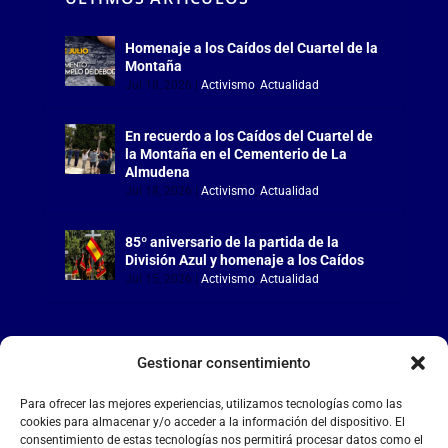
Homenaje a los Caídos del Cuartel de la
Montaña
Jul 18, 2026
|
Activismo
,
Actualidad
En recuerdo a los Caídos del Cuartel de
la Montaña en el Cementerio de La
Almudena
Jul 18, 2026
|
Activismo
,
Actualidad
85º aniversario de la partida de la
División Azul y homenaje a los Caídos
Jul 15, 2026
|
Activismo
,
Actualidad
Gestionar consentimiento
LA FALANGE
Para ofrecer las mejores experiencias, utilizamos tecnologías como las
cookies para almacenar y/o acceder a la información del dispositivo. El
consentimiento de estas tecnologías nos permitirá procesar datos como el
Reproductor