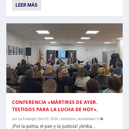
LEER MÁS
CONFERENCIA «MÁRTIRES DE AYER.
TESTIGOS PARA LA LUCHA DE HOY».
por
La Falange
|
Ene 23, 2026
|
Activismo
,
Actualidad
|
0
¡Por la patria, el pan y la justicia! ¡Arriba...