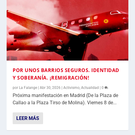
POR UNOS BARRIOS SEGUROS. IDENTIDAD
Y SOBERANÍA. ¡REMIGRACIÓN!
por
La Falange
|
Abr 30, 2026
|
Activismo
,
Actualidad
|
0
Próxima manifestación en Madrid (De la Plaza de
Callao a la Plaza Tirso de Molina). Viernes 8 de...
LEER MÁS