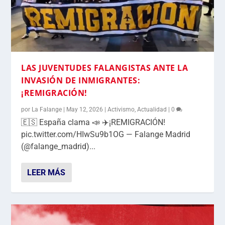
LAS JUVENTUDES FALANGISTAS ANTE LA
INVASIÓN DE INMIGRANTES:
¡REMIGRACIÓN!
por
La Falange
|
May 12, 2026
|
Activismo
,
Actualidad
|
0
🇪🇸 España clama 📣 ✈️¡REMIGRACIÓN!
pic.twitter.com/HIwSu9b1OG — Falange Madrid
(@falange_madrid)...
LEER MÁS