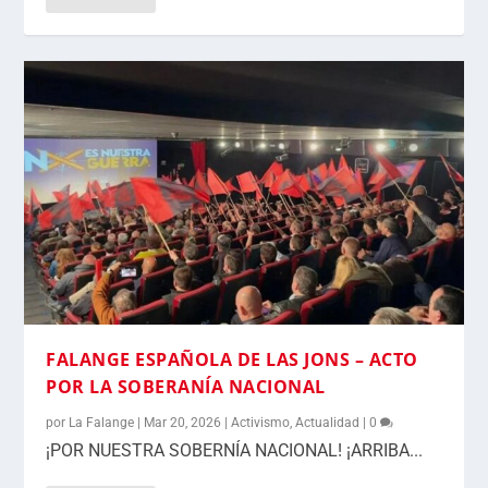
FALANGE ESPAÑOLA DE LAS JONS – ACTO
POR LA SOBERANÍA NACIONAL
por
La Falange
|
Mar 20, 2026
|
Activismo
,
Actualidad
|
0
¡POR NUESTRA SOBERNÍA NACIONAL! ¡ARRIBA...