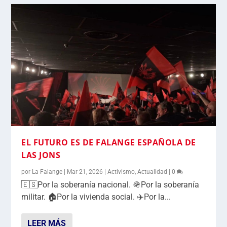
EL FUTURO ES DE FALANGE ESPAÑOLA DE
LAS JONS
por
La Falange
|
Mar 21, 2026
|
Activismo
,
Actualidad
|
0
🇪🇸Por la soberanía nacional. 🪖Por la soberanía
militar. 🏠Por la vivienda social. ✈️Por la...
LEER MÁS