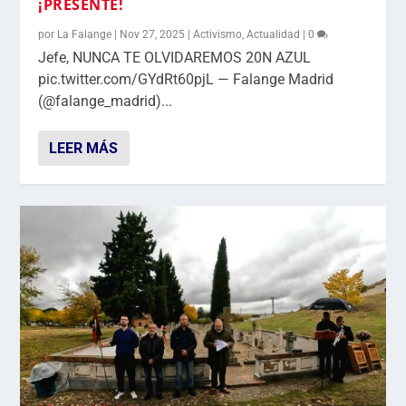
¡PRESENTE!
por
La Falange
|
Nov 27, 2025
|
Activismo
,
Actualidad
|
0
Jefe, NUNCA TE OLVIDAREMOS 20N AZUL
pic.twitter.com/GYdRt60pjL — Falange Madrid
(@falange_madrid)...
LEER MÁS