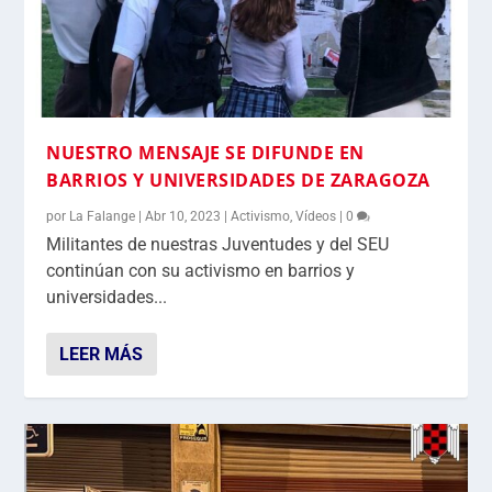
NUESTRO MENSAJE SE DIFUNDE EN
BARRIOS Y UNIVERSIDADES DE ZARAGOZA
por
La Falange
|
Abr 10, 2023
|
Activismo
,
Vídeos
|
0
Militantes de nuestras Juventudes y del SEU
continúan con su activismo en barrios y
universidades...
LEER MÁS