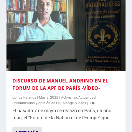
DISCURSO DE MANUEL ANDRINO EN EL
FORUM DE LA APF DE PARÍS -VÍDEO-
por
La Falange
|
May 9, 2022
|
Activismo
,
Actualidad
,
Comunicados y opinión de La Falange
,
Vídeos
|
0
El pasado 7 de mayo se realizó en París, un año
más, el “Forum de la Nation et de l’Europe” que...