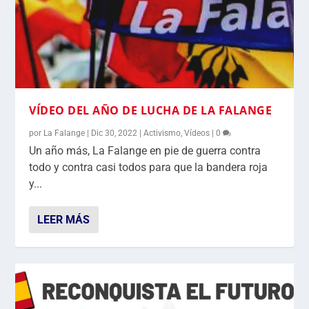
VÍDEO DEL AÑO DE LUCHA DE LA FALANGE
por
La Falange
|
Dic 30, 2022
|
Activismo
,
Vídeos
|
0
Un año más, La Falange en pie de guerra contra
todo y contra casi todos para que la bandera roja
y...
LEER MÁS