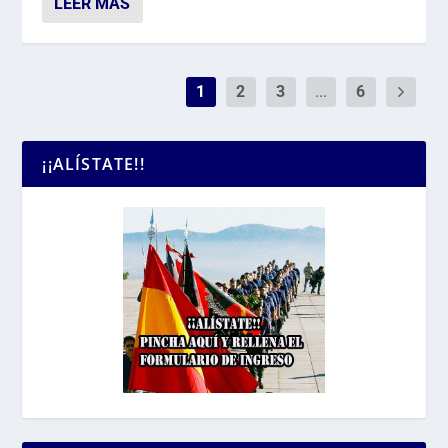
LEER MÁS
1
2
3
...
6
¡¡ALÍSTATE!!