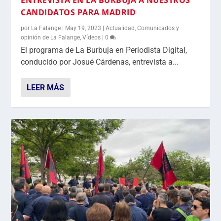
CANDIDATOS PARA MADRID
por
La Falange
|
May 19, 2023
|
Actualidad
,
Comunicados y
opinión de La Falange
,
Vídeos
|
0
El programa de La Burbuja en Periodista Digital,
conducido por Josué Cárdenas, entrevista a...
LEER MÁS