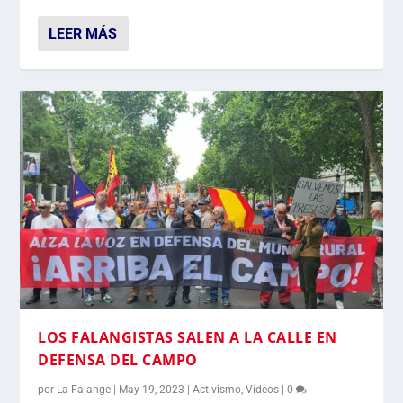
LEER MÁS
LOS FALANGISTAS SALEN A LA CALLE EN
DEFENSA DEL CAMPO
por
La Falange
|
May 19, 2023
|
Activismo
,
Vídeos
|
0