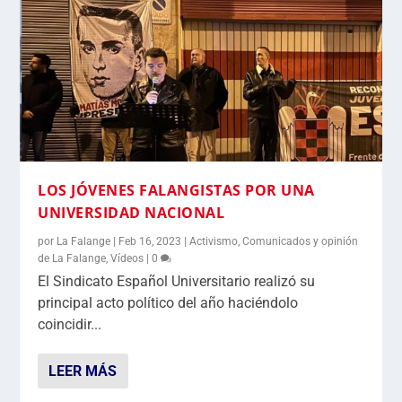
LOS JÓVENES FALANGISTAS POR UNA
UNIVERSIDAD NACIONAL
por
La Falange
|
Feb 16, 2023
|
Activismo
,
Comunicados y opinión
de La Falange
,
Vídeos
|
0
El Sindicato Español Universitario realizó su
principal acto político del año haciéndolo
coincidir...
LEER MÁS