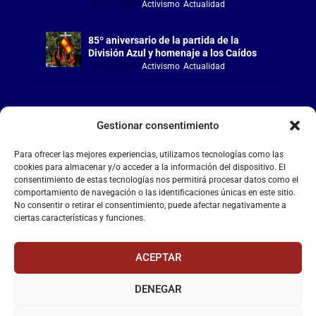
Jul 18, 2026
|
Activismo
,
Actualidad
85º aniversario de la partida de la
División Azul y homenaje a los Caídos
Jul 15, 2026
|
Activismo
,
Actualidad
Gestionar consentimiento
LA FALANGE
Para ofrecer las mejores experiencias, utilizamos tecnologías como las
cookies para almacenar y/o acceder a la información del dispositivo. El
consentimiento de estas tecnologías nos permitirá procesar datos como el
Reproductor
comportamiento de navegación o las identificaciones únicas en este sitio.
de
No consentir o retirar el consentimiento, puede afectar negativamente a
vídeo
ciertas características y funciones.
ACEPTAR
DENEGAR
00:00
00:55