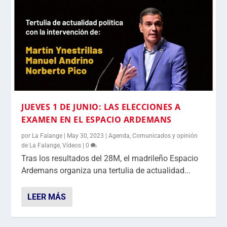
JUEVES 1 DE JUNIO: LAS ELECCIONES A
EXAMEN EN EL ESPACIO ARDEMANS
por
La Falange
|
May 30, 2023
|
Agenda
,
Comunicados y opinión
de La Falange
,
Vídeos
|
0
Tras los resultados del 28M, el madrileño Espacio
Ardemans organiza una tertulia de actualidad...
LEER MÁS