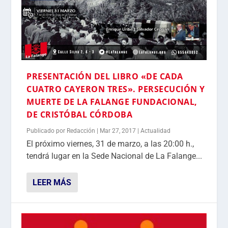
PRESENTACIÓN DEL LIBRO «DE CADA
CUATRO CAYERON TRES». PERSECUCIÓN Y
MUERTE DE LA FALANGE FUNDACIONAL,
DE CRISTÓBAL CÓRDOBA
Publicado por
Redacción
|
Mar 27, 2017
|
Actualidad
El próximo viernes, 31 de marzo, a las 20:00 h.,
tendrá lugar en la Sede Nacional de La Falange...
LEER MÁS