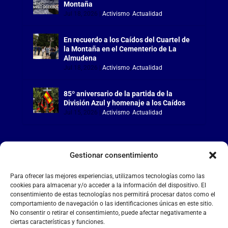
Montaña
Jul 18, 2026
|
Activismo
,
Actualidad
En recuerdo a los Caídos del Cuartel de
la Montaña en el Cementerio de La
Almudena
Jul 18, 2026
|
Activismo
,
Actualidad
85º aniversario de la partida de la
División Azul y homenaje a los Caídos
Jul 15, 2026
|
Activismo
,
Actualidad
Gestionar consentimiento
LA FALANGE
Para ofrecer las mejores experiencias, utilizamos tecnologías como las
cookies para almacenar y/o acceder a la información del dispositivo. El
consentimiento de estas tecnologías nos permitirá procesar datos como el
Reproductor
comportamiento de navegación o las identificaciones únicas en este sitio.
de
No consentir o retirar el consentimiento, puede afectar negativamente a
vídeo
ciertas características y funciones.