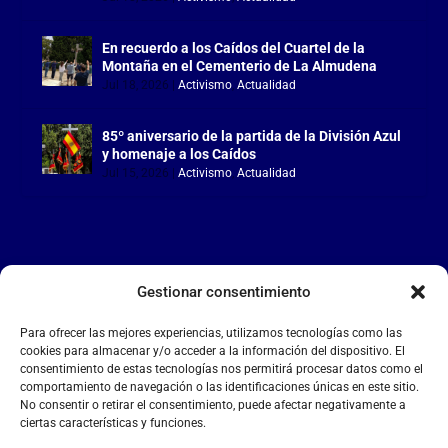
En recuerdo a los Caídos del Cuartel de la
Montaña en el Cementerio de La Almudena
Jul 18, 2026
|
Activismo
,
Actualidad
85º aniversario de la partida de la División Azul
y homenaje a los Caídos
Jul 15, 2026
|
Activismo
,
Actualidad
Gestionar consentimiento
LA FALANGE
Para ofrecer las mejores experiencias, utilizamos tecnologías como las
Reproductor
cookies para almacenar y/o acceder a la información del dispositivo. El
de
consentimiento de estas tecnologías nos permitirá procesar datos como el
comportamiento de navegación o las identificaciones únicas en este sitio.
vídeo
No consentir o retirar el consentimiento, puede afectar negativamente a
ciertas características y funciones.