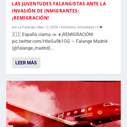
LAS JUVENTUDES FALANGISTAS ANTE LA
INVASIÓN DE INMIGRANTES:
¡REMIGRACIÓN!
por
La Falange
|
May 12, 2026
|
Activismo
,
Actualidad
|
0
🇪🇸 España clama 📣 ✈️¡REMIGRACIÓN!
pic.twitter.com/HIwSu9b1OG — Falange Madrid
(@falange_madrid)...
LEER MÁS