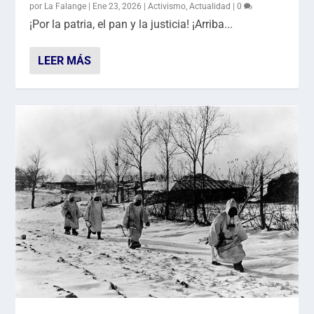
por
La Falange
|
Ene 23, 2026
|
Activismo
,
Actualidad
|
0
¡Por la patria, el pan y la justicia! ¡Arriba...
LEER MÁS