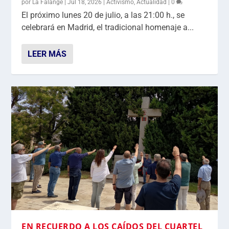
por
La Falange
|
Jul 18, 2026
|
Activismo
,
Actualidad
|
0
El próximo lunes 20 de julio, a las 21:00 h., se
celebrará en Madrid, el tradicional homenaje a...
LEER MÁS
EN RECUERDO A LOS CAÍDOS DEL CUARTEL