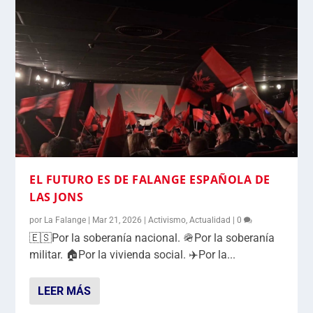
EL FUTURO ES DE FALANGE ESPAÑOLA DE
LAS JONS
por
La Falange
|
Mar 21, 2026
|
Activismo
,
Actualidad
|
0
🇪🇸Por la soberanía nacional. 🪖Por la soberanía
militar. 🏠Por la vivienda social. ✈️Por la...
LEER MÁS