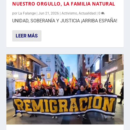
NUESTRO ORGULLO, LA FAMILIA NATURAL
por
La Falange
|
Jun 21, 2026
|
Activismo
,
Actualidad
|
0
UNIDAD, SOBERANÍA Y JUSTICIA ¡ARRIBA ESPAÑA!
LEER MÁS