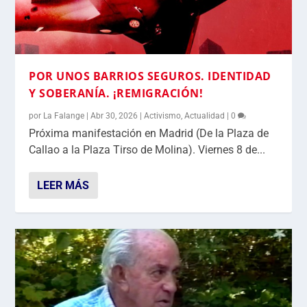
POR UNOS BARRIOS SEGUROS. IDENTIDAD
Y SOBERANÍA. ¡REMIGRACIÓN!
por
La Falange
|
Abr 30, 2026
|
Activismo
,
Actualidad
|
0
Próxima manifestación en Madrid (De la Plaza de
Callao a la Plaza Tirso de Molina). Viernes 8 de...
LEER MÁS