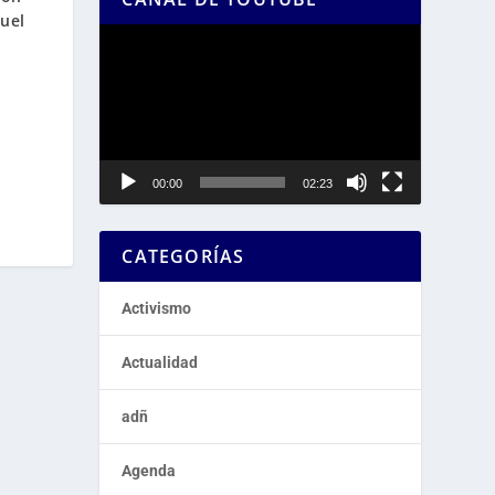
uel
Reproductor
de
vídeo
00:00
02:23
CATEGORÍAS
Activismo
Actualidad
adñ
Agenda