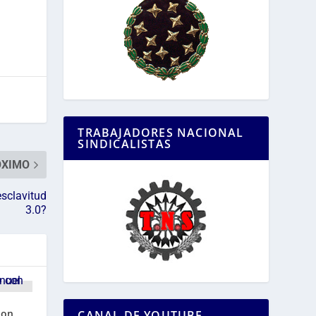
TRABAJADORES NACIONAL
SINDICALISTAS
ÓXIMO
esclavitud
3.0?
con
CANAL DE YOUTUBE