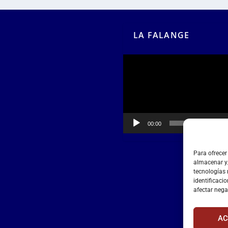
LA FALANGE
Reproductor
de
vídeo
00:00
00:55
Para ofrecer
almacenar y/
tecnologías
identificacio
afectar nega
AC