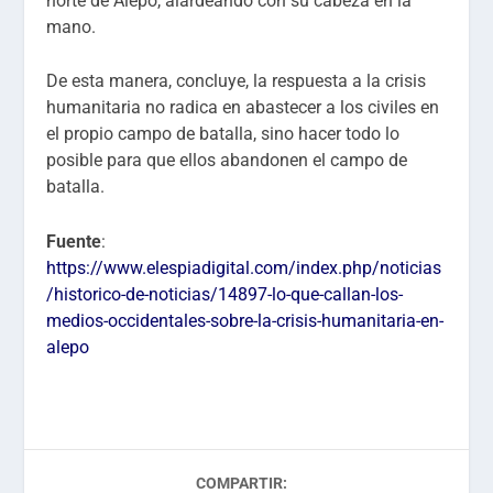
norte de Alepo, alardeando con su cabeza en la
mano.
De esta manera, concluye, la respuesta a la crisis
humanitaria no radica en abastecer a los civiles en
el propio campo de batalla, sino hacer todo lo
posible para que ellos abandonen el campo de
batalla.
Fuente
:
https://www.elespiadigital.com/index.php/noticias
/historico-de-noticias/14897-lo-que-callan-los-
medios-occidentales-sobre-la-crisis-humanitaria-en-
alepo
COMPARTIR: