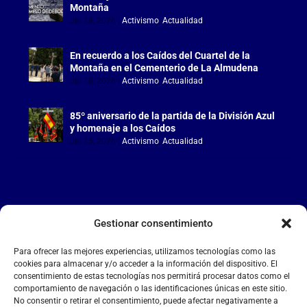
Montaña
Jul 18, 2026
|
Activismo
,
Actualidad
En recuerdo a los Caídos del Cuartel de la
Montaña en el Cementerio de La Almudena
Jul 18, 2026
|
Activismo
,
Actualidad
85º aniversario de la partida de la División Azul
y homenaje a los Caídos
Jul 15, 2026
|
Activismo
,
Actualidad
Gestionar consentimiento
LA FALANGE
Para ofrecer las mejores experiencias, utilizamos tecnologías como las
Reproductor
cookies para almacenar y/o acceder a la información del dispositivo. El
de
consentimiento de estas tecnologías nos permitirá procesar datos como el
comportamiento de navegación o las identificaciones únicas en este sitio.
vídeo
No consentir o retirar el consentimiento, puede afectar negativamente a