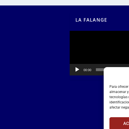
LA FALANGE
Reproductor
de
vídeo
00:00
00:55
Para ofrecer
almacenar y/
tecnologías
identificacio
afectar nega
AC