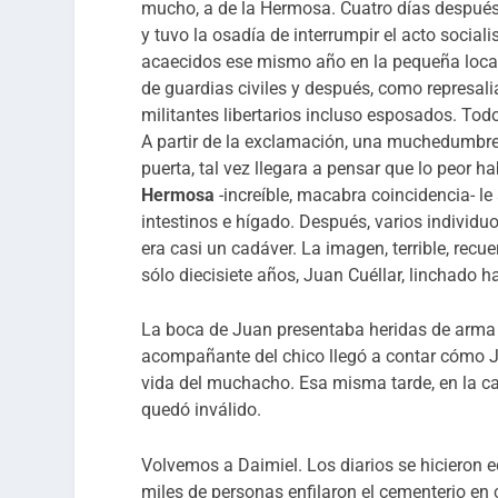
mucho, a de la Hermosa. Cuatro días después,
y tuvo la osadía de interrumpir el acto sociali
acaecidos ese mismo año en la pequeña local
de guardias civiles y después, como represal
militantes libertarios incluso esposados. Tod
A partir de la exclamación, una muchedumbre s
puerta, tal vez llegara a pensar que lo peor 
Hermosa
-increíble, macabra coincidencia- l
intestinos e hígado. Después, varios individ
era casi un cadáver. La imagen, terrible, recu
sólo diecisiete años, Juan Cuéllar, linchado h
La boca de Juan presentaba heridas de arma 
acompañante del chico llegó a contar cómo Jua
vida del muchacho. Esa misma tarde, en la cal
quedó inválido.
Volvemos a Daimiel. Los diarios se hicieron eco 
miles de personas enfilaron el cementerio e