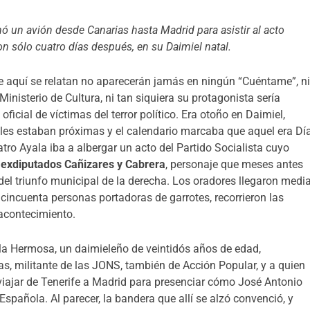
 un avión desde Canarias hasta Madrid para asistir al acto
n sólo cuatro días después, en su Daimiel natal.
 aquí se relatan no aparecerán jamás en ningún “Cuéntame”, n
Ministerio de Cultura, ni tan siquiera su protagonista sería
ficial de víctimas del terror político. Era otoño en Daimiel,
rales estaban próximas y el calendario marcaba que aquel era Dí
eatro Ayala iba a albergar un acto del Partido Socialista cuyo
 exdiputados Cañizares y Cabrera
, personaje que meses antes
 del triunfo municipal de la derecha. Los oradores llegaron medi
cincuenta personas portadoras de garrotes, recorrieron las
 acontecimiento.
 la Hermosa, un daimieleño de veintidós años de edad,
s, militante de las JONS, también de Acción Popular, y a quien
 viajar de Tenerife a Madrid para presenciar cómo José Antonio
pañola. Al parecer, la bandera que allí se alzó convenció, y