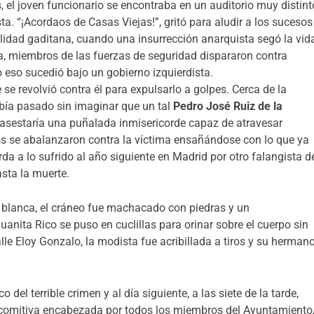
 el joven funcionario se encontraba en un auditorio muy distint
sta. “¡Acordaos de Casas Viejas!”, gritó para aludir a los sucesos
idad gaditana, cuando una insurrección anarquista segó la vid
ia, miembros de las fuerzas de seguridad dispararon contra
o eso sucedió bajo un gobierno izquierdista.
e revolvió contra él para expulsarlo a golpes. Cerca de la
había pasado sin imaginar que un tal
Pedro
José Ruiz de la
e asestaría una puñalada inmisericorde capaz de atravesar
uos se abalanzaron contra la víctima ensañándose con lo que ya
erda a lo sufrido al año siguiente en Madrid por otro falangista d
asta la muerte.
blanca, el cráneo fue machacado con piedras y un
nita Rico se puso en cuclillas para orinar sobre el cuerpo sin
le Eloy Gonzalo, la modista fue acribillada a tiros y su herman
del terrible crimen y al día siguiente, a las siete de la tarde,
n comitiva encabezada por todos los miembros del Ayuntamiento