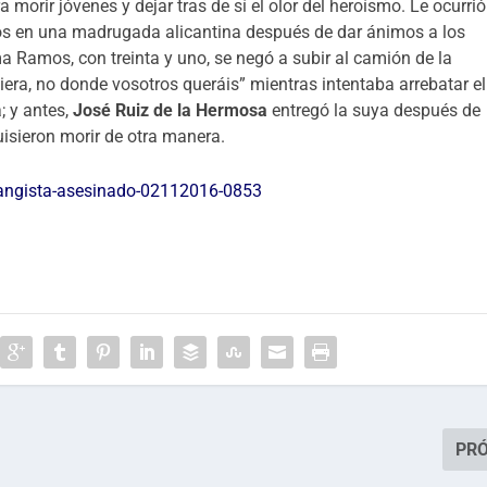
 morir jóvenes y dejar tras de sí el olor del heroísmo. Le ocurrió
años en una madrugada alicantina después de dar ánimos a los
a Ramos, con treinta y uno, se negó a subir al camión de la
era, no donde vosotros queráis” mientras intentaba arrebatar el
; y antes,
José Ruiz de la Hermosa
entregó la suya después de
uisieron morir de otra manera.
alangista-asesinado-02112016-0853
PR