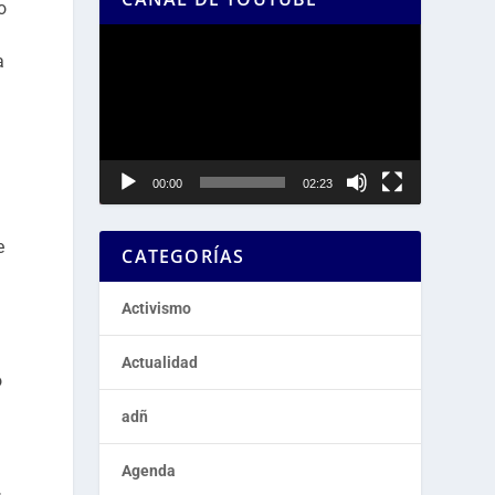
o
Reproductor
a
de
vídeo
00:00
02:23
e
CATEGORÍAS
Activismo
Actualidad
o
adñ
Agenda
,