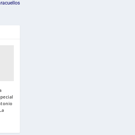
racuellos
a
pecial
ntonio
La