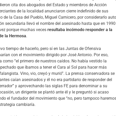
 dieron cita dos abogados del Estado y miembros de Acción
ciantes de la localidad anunciaron cierre indefinido de sus
io de la Casa del Pueblo, Miguel Carnicero, por considerarlo auto
ción secundaria llevó el nombre del asesinado hasta que en 1990
l vez porque muchas veces
resultaba incómodo responder a la
 de la Hermosa
.
uvo tiempo de hacerlo, pero sí en las Juntas de Ofensiva
arían con el movimiento dirigido por José Antonio. Por eso,
a como “el primero de nuestros caídos. No había vestido la
ospechado que íbamos a tener el Cara al Sol para hacer más
falangista. Vino, vio, creyó y murió”. La prensa conservadora se
antes caían asesinados y él no era partidario de responder del
rrador” y aprovechando las siglas FE para denominar a su
casión, un dirigente se plantó ante él y le preguntó si acaso
ndo el fundador del movimiento que “no, pero tampoco haremo
strategia cambiaría.