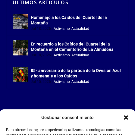
ÚLTIMOS ARTÍCULOS
Homenaje a los Caídos del Cuartel de la
Montaña
Jul 18, 2026
|
Activismo
,
Actualidad
En recuerdo a los Caídos del Cuartel de la
Montaña en el Cementerio de La Almudena
Jul 18, 2026
|
Activismo
,
Actualidad
85º aniversario de la partida de la División Azul
y homenaje a los Caídos
Jul 15, 2026
|
Activismo
,
Actualidad
Gestionar consentimiento
LA FALANGE
Para ofrecer las mejores experiencias, utilizamos tecnologías como las
Reproductor