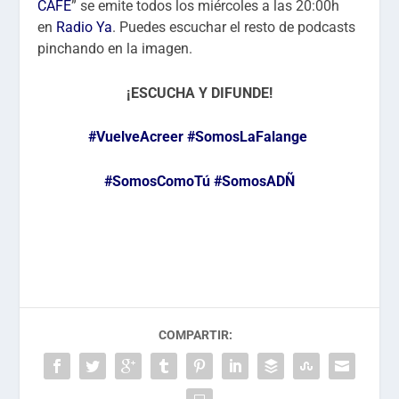
CAFÉ
” se emite todos los miércoles a las 20:00h
en
Radio Ya
. Puedes escuchar el resto de podcasts
pinchando en la imagen.
¡ESCUCHA Y DIFUNDE!
#VuelveAcreer
#SomosLaFalange
#SomosComoTú
#SomosADÑ
COMPARTIR: