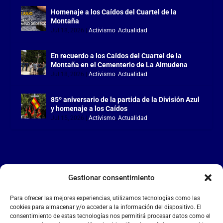
Homenaje a los Caídos del Cuartel de la
Montaña
Jul 18, 2026
|
Activismo
,
Actualidad
En recuerdo a los Caídos del Cuartel de la
Montaña en el Cementerio de La Almudena
Jul 18, 2026
|
Activismo
,
Actualidad
85º aniversario de la partida de la División Azul
y homenaje a los Caídos
Jul 15, 2026
|
Activismo
,
Actualidad
Gestionar consentimiento
LA FALANGE
Para ofrecer las mejores experiencias, utilizamos tecnologías como las
Reproductor
cookies para almacenar y/o acceder a la información del dispositivo. El
de
consentimiento de estas tecnologías nos permitirá procesar datos como el