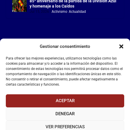
85º aniversario de la partida de la División Azul
y homenaje a los Caídos
Jul 15, 2026
|
Activismo
,
Actualidad
Gestionar consentimiento
LA FALANGE
Para ofrecer las mejores experiencias, utilizamos tecnologías como las
Reproductor
cookies para almacenar y/o acceder a la información del dispositivo. El
de
consentimiento de estas tecnologías nos permitirá procesar datos como el
comportamiento de navegación o las identificaciones únicas en este sitio.
vídeo
No consentir o retirar el consentimiento, puede afectar negativamente a
ciertas características y funciones.
ACEPTAR
DENEGAR
00:00
00:55
VER PREFERENCIAS