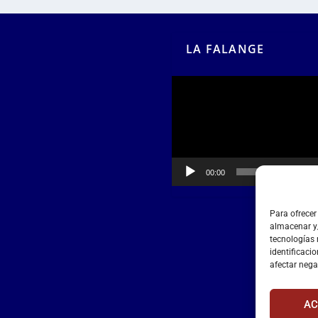
LA FALANGE
Reproductor
de
vídeo
00:00
00:55
Para ofrecer
almacenar y/
tecnologías
identificacio
afectar nega
AC