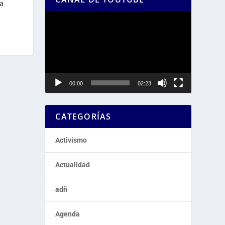
a
Reproductor
de
vídeo
00:00
02:23
CATEGORÍAS
Activismo
Actualidad
adñ
Agenda