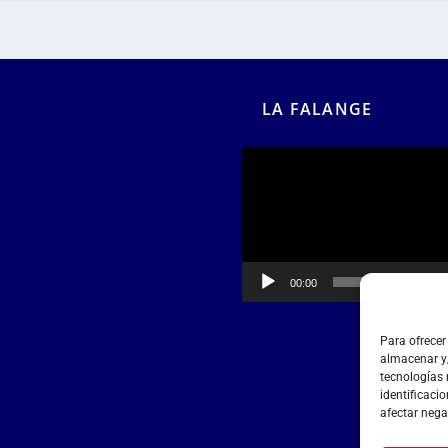
LA FALANGE
Reproductor
de
vídeo
00:00
00:55
Para ofrecer
almacenar y/
tecnologías
identificacio
afectar nega