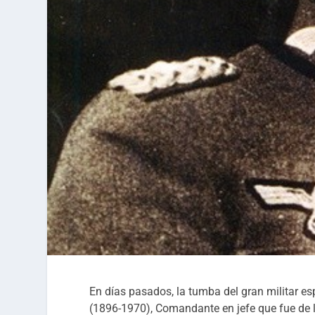
En días pasados, la tumba del gran militar e
(1896-1970), Comandante en jefe que fue de l