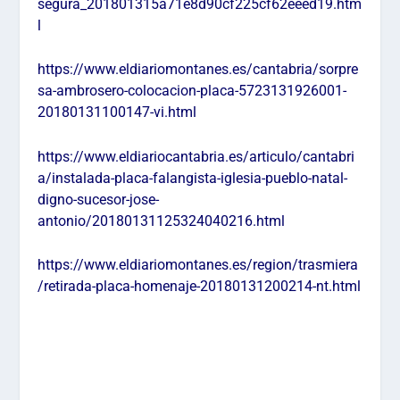
segura_201801315a71e8d90cf225cf62eeed19.htm
l
https://www.eldiariomontanes.es/cantabria/sorpre
sa-ambrosero-colocacion-placa-5723131926001-
20180131100147-vi.html
https://www.eldiariocantabria.es/articulo/cantabri
a/instalada-placa-falangista-iglesia-pueblo-natal-
digno-sucesor-jose-
antonio/20180131125324040216.html
https://www.eldiariomontanes.es/region/trasmiera
/retirada-placa-homenaje-20180131200214-nt.html