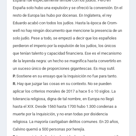
España fue especialmente terrible con los judíos. Pero en
España solo hubo una expulsión y se ofreció la conversión. En el
resto de Europa las hubo por docenas. En Inglaterra, el rey
Eduardo acabó con todos los judíos. Hasta la época de Crom­
well no hay ningún documento que mencione la presencia de un
solo judío. Pese a todo, se empezó a decir que los españoles
perdieron el imperio por la expulsión de los judíos, los únicos
que tenían talento y capacidad financiera. Ese es el mecanismo
de la leyenda negra: un hecho se magnifica hasta convertirlo en
un suceso único de proporciones gigantescas. Es muy sutil.
P.
Sostiene en su ensayo que la Inquisición no fue para tanto.
R.
Hay que juzgar las cosas en su contexto. No se pueden
aplicar los criterios morales de 2017 a hace 5 o 10 siglos. La
tolerancia religiosa, digna de tal nombre, en Europa no llegó
hasta el XIX. Desde 1560 hasta 1700 hubo 1.300 condenas a
muerte por la Inquisición, y no eran todas por disidencia
religiosa. La mayoría castigaban delitos comunes. En 20 años,
Calvino quemó a 500 personas por herejía.