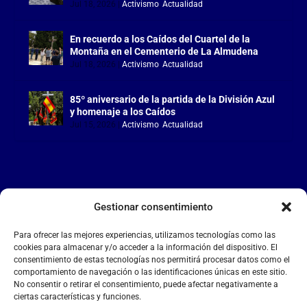
Jul 18, 2026
|
Activismo
,
Actualidad
En recuerdo a los Caídos del Cuartel de la
Montaña en el Cementerio de La Almudena
Jul 18, 2026
|
Activismo
,
Actualidad
85º aniversario de la partida de la División Azul
y homenaje a los Caídos
Jul 15, 2026
|
Activismo
,
Actualidad
Gestionar consentimiento
LA FALANGE
Para ofrecer las mejores experiencias, utilizamos tecnologías como las
Reproductor
cookies para almacenar y/o acceder a la información del dispositivo. El
de
consentimiento de estas tecnologías nos permitirá procesar datos como el
comportamiento de navegación o las identificaciones únicas en este sitio.
vídeo
No consentir o retirar el consentimiento, puede afectar negativamente a
ciertas características y funciones.