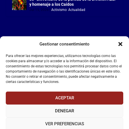
y homenaje a los Caídos
Jul 15, 2026
|
Activismo
,
Actualidad
Gestionar consentimiento
LA FALANGE
Para ofrecer las mejores experiencias, utilizamos tecnologías como las
Reproductor
cookies para almacenar y/o acceder a la información del dispositivo. El
de
consentimiento de estas tecnologías nos permitirá procesar datos como el
comportamiento de navegación o las identificaciones únicas en este sitio.
vídeo
No consentir o retirar el consentimiento, puede afectar negativamente a
ciertas características y funciones.
ACEPTAR
DENEGAR
00:00
00:55
VER PREFERENCIAS