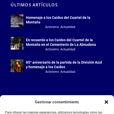
ÚLTIMOS ARTÍCULOS
Homenaje a los Caídos del Cuartel de la
Montaña
Jul 18, 2026
|
Activismo
,
Actualidad
En recuerdo a los Caídos del Cuartel de la
Montaña en el Cementerio de La Almudena
Jul 18, 2026
|
Activismo
,
Actualidad
85º aniversario de la partida de la División Azul
y homenaje a los Caídos
Jul 15, 2026
|
Activismo
,
Actualidad
Gestionar consentimiento
LA FALANGE
Para ofrecer las mejores experiencias, utilizamos tecnologías como las