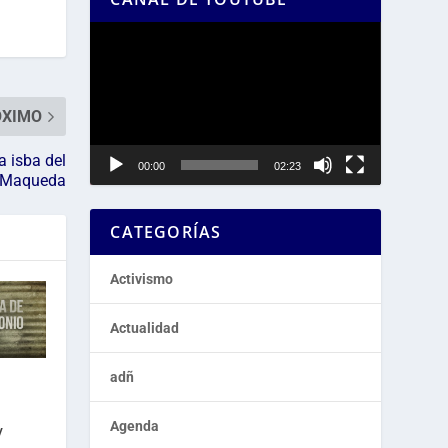
Reproductor
de
vídeo
ÓXIMO
a isba del
00:00
02:23
l Maqueda
CATEGORÍAS
Activismo
Actualidad
adñ
Agenda
V