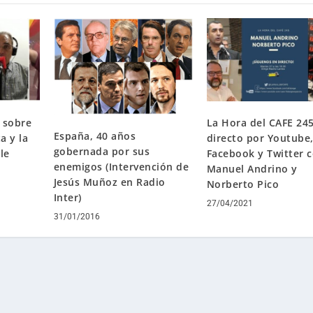
i
b
a
/
a
b
a
 sobre
La Hora del CAFE 24
j
España, 40 años
a y la
directo por Youtube
o
gobernada por sus
le
Facebook y Twitter 
p
enemigos (Intervención de
Manuel Andrino y
a
Jesús Muñoz en Radio
Norberto Pico
r
Inter)
27/04/2021
a
31/01/2016
a
u
m
e
n
t