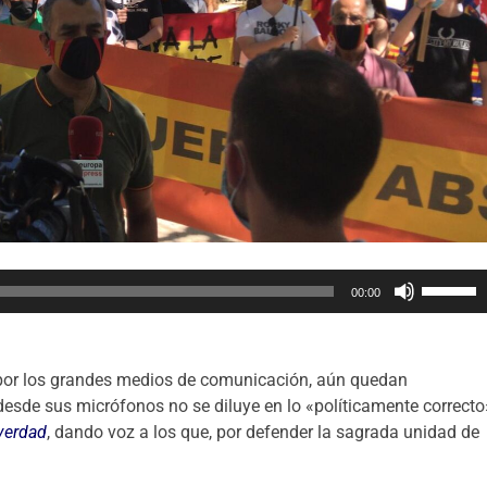
U
00:00
t
i
l
por los grandes medios de comunicación, aún quedan
i
esde sus micrófonos no se diluye en lo «políticamente correcto
z
 verdad
, dando voz a los que, por defender la sagrada unidad de
a
l