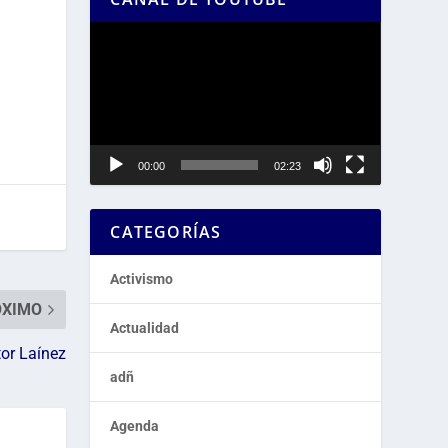
Reproductor
de
vídeo
00:00
02:23
CATEGORÍAS
Activismo
ÓXIMO
Actualidad
tor Laínez
adñ
Agenda