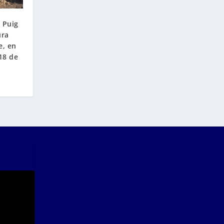
l Puig
ura
e, en
18 de