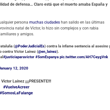
bilidad de defensa… Claro está que el muerto amaba España y
cualquier persona
muchas ciudades
han salido en las últimas
ovincia natal de Víctor, lo hizo sin complejos y con rabia
familiares y amigos.
Cataluña (
@PoderJudicialEs
) contra la infame sentencia al asesino 
 contra Víctor Laínez (
@en_lainez
).
ial
#justiciaparavictor
#SomEspanya
pic.twitter.com/AH7CeygVnk
January 12, 2020
Víctor Laínez ¡¡¡PRESENTE!!!
#VuelveAcreer
#SomosLaFalange