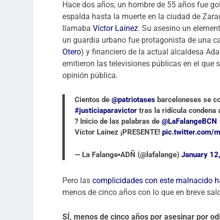
Hace dos años, un hombre de 55 años fue gol
espalda hasta la muerte en la ciudad de Zara
llamaba
Víctor Laínez
. Su asesino un element
un guardia urbano fue protagonista de una
Otero
) y financiero de la actual alcaldesa Ad
emitieron las televisiones públicas en el que
opinión pública.
Cientos de
@patriotases
barceloneses se con
#justiciaparavictor
tras la ridícula condena
? Inicio de las palabras de
@LaFalangeBCN
Víctor Laínez ¡PRESENTE!
pic.twitter.com
— La Falange▪️ADÑ (@lafalange)
January 12
Pero las
complicidades con este malnacido h
menos de cinco años con lo que en breve saldr
SÍ, menos de cinco años por asesinar por odi