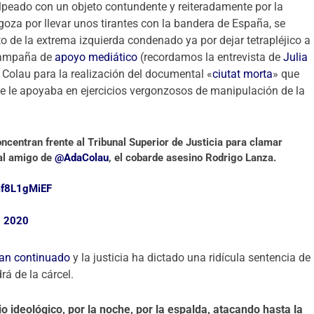
peado con un objeto contundente y reiteradamente por la
goza por llevar unos tirantes con la bandera de España, se
o de la extrema izquierda condenado ya por dejar tetrapléjico a
 campaña de
apoyo mediático
(recordamos la entrevista de
Julia
a Colau para la realización del documental «
ciutat morta
» que
 se le apoyaba en ejercicios vergonzosos de manipulación de la
centran frente al Tribunal Superior de Justicia para clamar
 al amigo de
@AdaColau
, el cobarde asesino Rodrigo Lanza.
/mf8L1gMiEF
, 2020
an continuado
y la justicia ha dictado una ridícula sentencia de
á de la cárcel.
o ideológico, por la noche, por la espalda, atacando hasta la