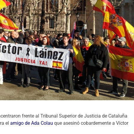
centraron frente al Tribunal Superior de Justicia de Cataluña
ra el
amigo de Ada Colau
que asesinó cobardemente a Víctor