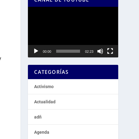
Reproductor
de
vídeo
00:00
02:23
y
CATEGORÍAS
Activismo
Actualidad
adñ
Agenda