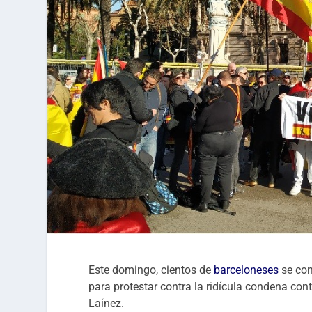
Este domingo, cientos de
barceloneses
se con
para protestar contra la ridícula condena cont
Laínez.