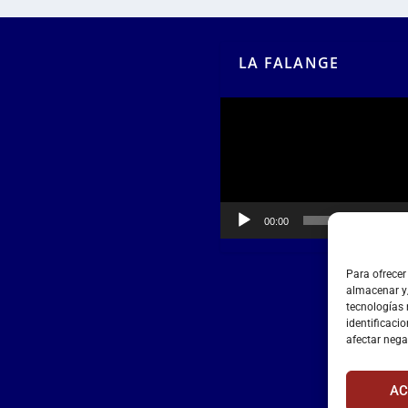
LA FALANGE
Reproductor
de
vídeo
00:00
00:55
Para ofrecer
almacenar y/
tecnologías
identificacio
afectar nega
AC