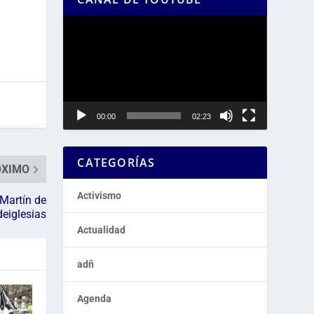
Reproductor
de
vídeo
00:00
02:23
CATEGORÍAS
ÓXIMO
Activismo
Martín de
deiglesias
Actualidad
adñ
Agenda