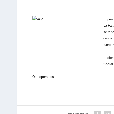
El próx
La Fala
se refl
condici
fueron 
Posteri
Socia
Os esperamos.