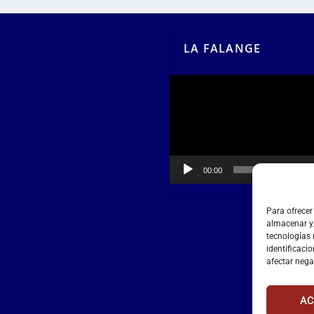
LA FALANGE
Reproductor
de
vídeo
00:00
00:55
Para ofrecer
almacenar y/
tecnologías
identificacio
afectar nega
AC