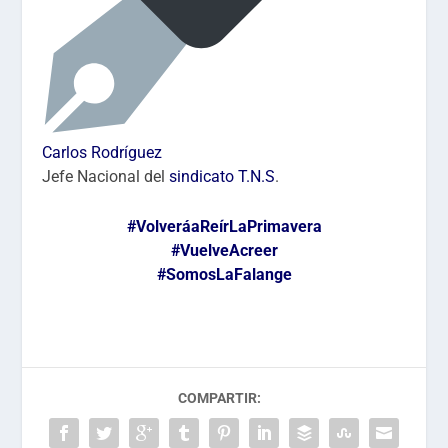
Carlos Rodríguez
Jefe Nacional del
sindicato T.N.S
.
#VolveráaReírLaPrimavera
#VuelveAcreer
#SomosLaFalange
COMPARTIR: