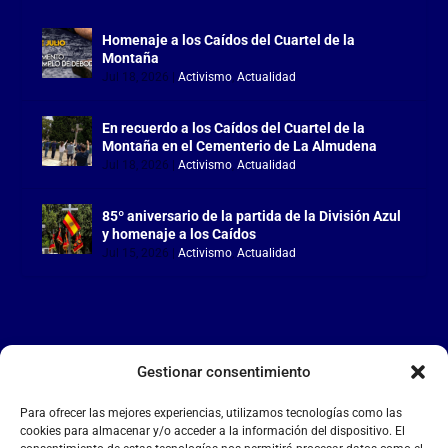
Homenaje a los Caídos del Cuartel de la
Montaña
Jul 18, 2026
|
Activismo
,
Actualidad
En recuerdo a los Caídos del Cuartel de la
Montaña en el Cementerio de La Almudena
Jul 18, 2026
|
Activismo
,
Actualidad
85º aniversario de la partida de la División Azul
y homenaje a los Caídos
Jul 15, 2026
|
Activismo
,
Actualidad
Gestionar consentimiento
LA FALANGE
Para ofrecer las mejores experiencias, utilizamos tecnologías como las
Reproductor
cookies para almacenar y/o acceder a la información del dispositivo. El
de