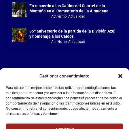
En recuerdo a los Caídos del Cuartel de la
Montaña en el Cementerio de La Almudena
Jul 18, 2026
|
Activismo
,
Actualidad
85º aniversario de la partida de la División Azul
y homenaje a los Caídos
Jul 15, 2026
|
Activismo
,
Actualidad
Gestionar consentimiento
LA FALANGE
Para ofrecer las mejores experiencias, utilizamos tecnologías como las
Reproductor
cookies para almacenar y/o acceder a la información del dispositivo. El
de
consentimiento de estas tecnologías nos permitirá procesar datos como el
comportamiento de navegación o las identificaciones únicas en este sitio.
vídeo
No consentir o retirar el consentimiento, puede afectar negativamente a
ciertas características y funciones.