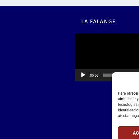
LA FALANGE
Reproductor
de
vídeo
00:00
00:55
Para ofrecer
almacenar y/
tecnologías
identificacio
afectar nega
AC