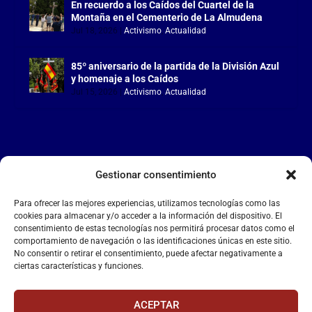
En recuerdo a los Caídos del Cuartel de la
Montaña en el Cementerio de La Almudena
Jul 18, 2026
|
Activismo
,
Actualidad
85º aniversario de la partida de la División Azul
y homenaje a los Caídos
Jul 15, 2026
|
Activismo
,
Actualidad
Gestionar consentimiento
LA FALANGE
Para ofrecer las mejores experiencias, utilizamos tecnologías como las
Reproductor
cookies para almacenar y/o acceder a la información del dispositivo. El
de
consentimiento de estas tecnologías nos permitirá procesar datos como el
comportamiento de navegación o las identificaciones únicas en este sitio.
vídeo
No consentir o retirar el consentimiento, puede afectar negativamente a
ciertas características y funciones.
ACEPTAR