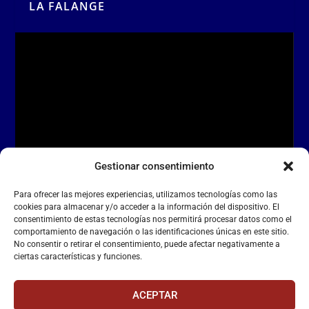
LA FALANGE
Reproductor
de
vídeo
Gestionar consentimiento
00:00
00:55
Para ofrecer las mejores experiencias, utilizamos tecnologías como las
cookies para almacenar y/o acceder a la información del dispositivo. El
consentimiento de estas tecnologías nos permitirá procesar datos como el
comportamiento de navegación o las identificaciones únicas en este sitio.
La Falange
– Web Oficial de la Falange
No consentir o retirar el consentimiento, puede afectar negativamente a
ciertas características y funciones.
ACEPTAR