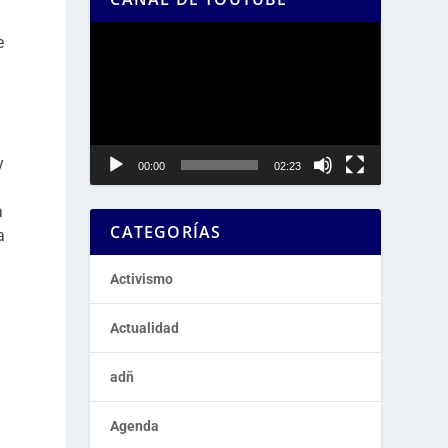
Reproductor
e
de
vídeo
y
00:00
02:23
a
CATEGORÍAS
a
Activismo
Actualidad
adñ
Agenda