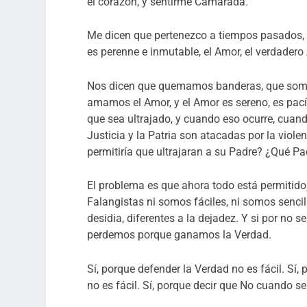
el corazón, y sentirme Camarada.
Me dicen que pertenezco a tiempos pasados, c
es perenne e inmutable, el Amor, el verdadero A
Nos dicen que quemamos banderas, que somos
amamos el Amor, y el Amor es sereno, es pacíf
que sea ultrajado, y cuando eso ocurre, cuand
Justicia y la Patria son atacadas por la viole
permitiría que ultrajaran a su Padre? ¿Qué Pad
El problema es que ahora todo está permitido, t
Falangistas ni somos fáciles, ni somos sencill
desidia, diferentes a la dejadez. Y si por no se
perdemos porque ganamos la Verdad.
Sí, porque defender la Verdad no es fácil. Sí,
no es fácil. Sí, porque decir que No cuando se