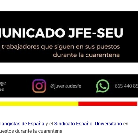
langistas de España
y el
Sindicato Español Universitario
en
uestos durante la cuarentena