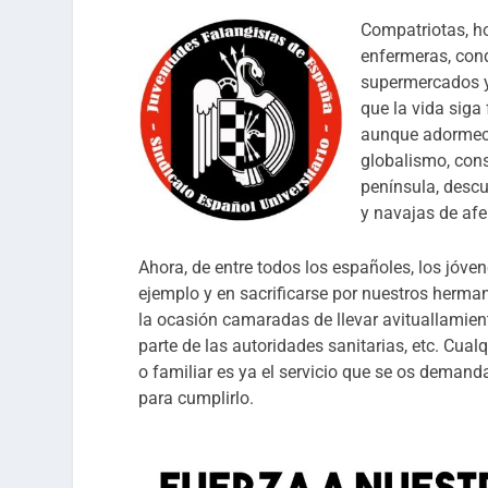
Compatriotas, ho
enfermeras, cond
supermercados y
que la vida siga
aunque adormeci
globalismo, cons
península, desc
y navajas de afei
Ahora, de entre todos los españoles, los jóve
ejemplo y en sacrificarse por nuestros herman
la ocasión camaradas de llevar avituallamient
parte de las autoridades sanitarias, etc. Cu
o familiar es ya el servicio que se os deman
para cumplirlo.