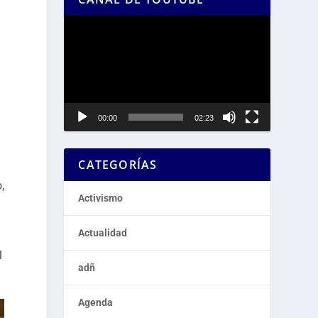
Reproductor
de
vídeo
00:00
02:23
CATEGORÍAS
,
Activismo
Actualidad
l
adñ
Agenda