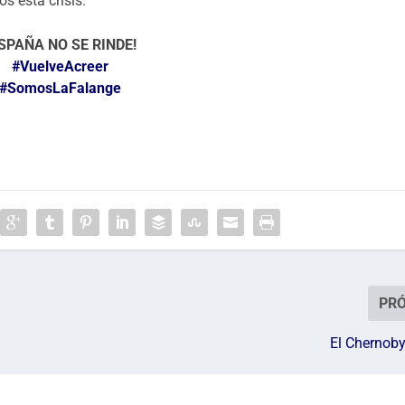
s esta crisis.
SPAÑA NO SE RINDE!
#VuelveAcreer
#SomosLaFalange
PR
El Chernoby