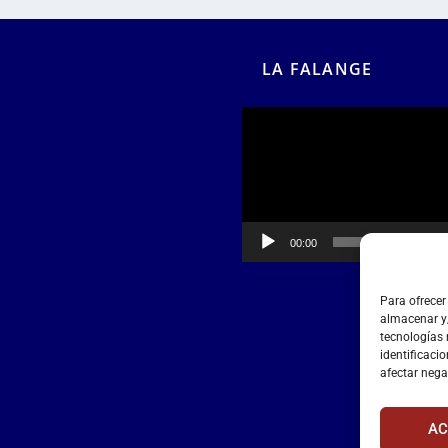
LA FALANGE
Reproductor
de
vídeo
00:00
00:55
Para ofrecer
almacenar y/
tecnologías
identificacio
afectar nega
AC