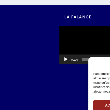
LA FALANGE
Reproductor
de
vídeo
00:00
00:55
Para ofrecer
almacenar y/
tecnologías
identificacio
afectar nega
AC