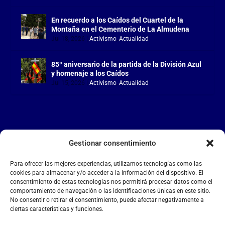
En recuerdo a los Caídos del Cuartel de la
Montaña en el Cementerio de La Almudena
Jul 18, 2026
|
Activismo
,
Actualidad
85º aniversario de la partida de la División Azul
y homenaje a los Caídos
Jul 15, 2026
|
Activismo
,
Actualidad
Gestionar consentimiento
LA FALANGE
Para ofrecer las mejores experiencias, utilizamos tecnologías como las
Reproductor
cookies para almacenar y/o acceder a la información del dispositivo. El
de
consentimiento de estas tecnologías nos permitirá procesar datos como el
comportamiento de navegación o las identificaciones únicas en este sitio.
vídeo
No consentir o retirar el consentimiento, puede afectar negativamente a
ciertas características y funciones.