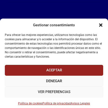
Gestionar consentimiento
LA FALANGE
Para ofrecer las mejores experiencias, utilizamos tecnologías como las
Reproductor
cookies para almacenar y/o acceder a la información del dispositivo. El
de
consentimiento de estas tecnologías nos permitirá procesar datos como el
comportamiento de navegación o las identificaciones únicas en este sitio.
vídeo
No consentir o retirar el consentimiento, puede afectar negativamente a
ciertas características y funciones.
ACEPTAR
DENEGAR
00:00
00:55
VER PREFERENCIAS
Política de cookies
Política de privacidad
Avisos Legales
La Falange
– Web Oficial de la Falange