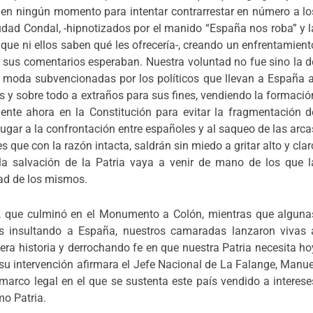
, en ningún momento para intentar contrarrestar en número a lo
udad Condal, -hipnotizados por el manido “España nos roba” y l
s que ni ellos saben qué les ofrecería-, creando un enfrentamient
r sus comentarios esperaban. Nuestra voluntad no fue sino la d
 moda subvencionadas por los políticos que llevan a España a
 y sobre todo a extraños para sus fines, vendiendo la formació
te ahora en la Constitución para evitar la fragmentación d
gar a la confrontación entre españoles y al saqueo de las arca
 que con la razón intacta, saldrán sin miedo a gritar alto y clar
a salvación de la Patria vaya a venir de mano de los que l
dad de los mismos.
al, que culminó en el Monumento a Colón, mientras que alguna
tas insultando a España, nuestros camaradas lanzaron vivas 
era historia y derrochando fe en que nuestra Patria necesita ho
 intervención afirmara el Jefe Nacional de La Falange, Manue
marco legal en el que se sustenta este país vendido a interese
mo Patria.