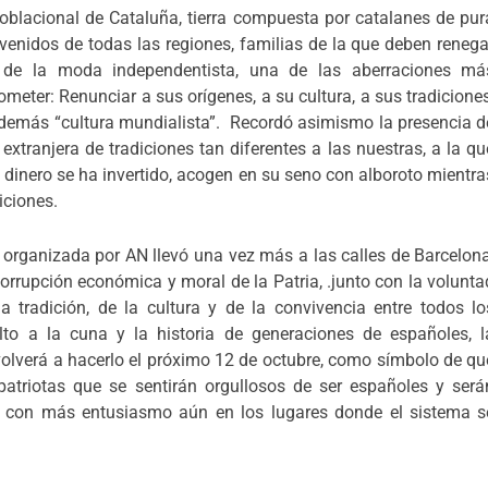
oblacional de Cataluña, tierra compuesta por catalanes de pur
enidos de todas las regiones, familias de la que deben renega
 de la moda independentista, una de las aberraciones má
eter: Renunciar a sus orígenes, a su cultura, a sus tradiciones
además “cultura mundialista”. Recordó asimismo la presencia d
xtranjera de tradiciones tan diferentes a las nuestras, a la qu
dinero se ha invertido, acogen en su seno con alboroto mientra
iciones.
rganizada por AN llevó una vez más a las calles de Barcelona
corrupción económica y moral de la Patria, .junto con la volunta
la tradición, de la cultura y de la convivencia entre todos lo
sulto a la cuna y la historia de generaciones de españoles, l
 volverá a hacerlo el próximo 12 de octubre, como símbolo de qu
triotas que se sentirán orgullosos de ser españoles y será
mo con más entusiasmo aún en los lugares donde el sistema s