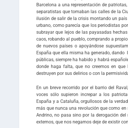
Barcelona a una representación de patriotas
separatistas que tomaban las calles de la Ci
ilusión de salir de la crisis montando un paí
urbano, como parecía que los periodistas po
subrayar que lejos de las payasadas hechas
caos, robando al pueblo, comprando a propios
de nuevos países o apoyándose supuestamen
España que ella misma ha generado, dando lu
públicas, siempre ha habido y habrá españoles
donde haga falta, que no creemos en que l
destruyen por sus delirios o con la permisivi
En un breve recorrido por el barrio del Rav
voces sólo supieron increpar a los patrio
España y a Cataluña, orgullosos de la verdad
más que nunca una revolución que como en su
Andrino, no pasa sino por la derogación del 
externos, que nos negamos deje de existir co