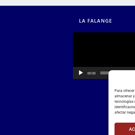
LA FALANGE
Reproductor
de
vídeo
00:00
00:55
Para ofrecer
almacenar y/
tecnologías
identificacio
afectar nega
AC