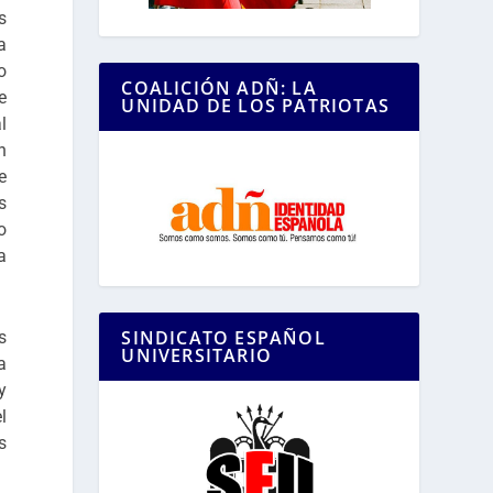
s
a
o
COALICIÓN ADÑ: LA
e
UNIDAD DE LOS PATRIOTAS
l
n
e
s
o
a
SINDICATO ESPAÑOL
s
UNIVERSITARIO
a
y
l
s