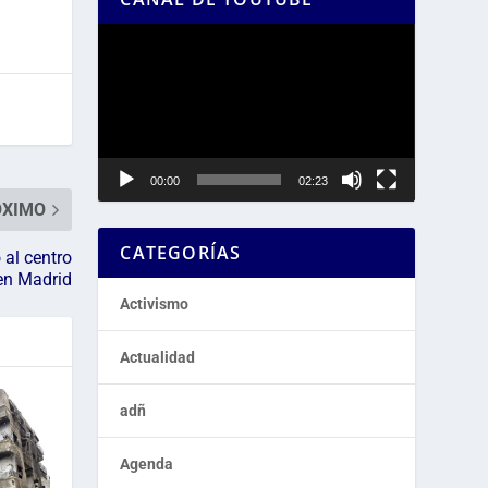
Reproductor
de
vídeo
00:00
02:23
ÓXIMO
CATEGORÍAS
 al centro
en Madrid
Activismo
Actualidad
adñ
Agenda