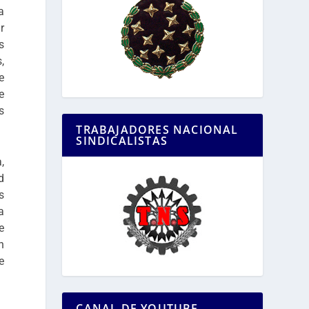
a
r
s
,
e
e
s
TRABAJADORES NACIONAL
SINDICALISTAS
,
d
s
a
e
n
e
CANAL DE YOUTUBE