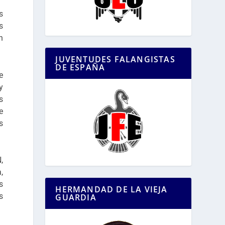
s
s
n
JUVENTUDES FALANGISTAS
DE ESPAÑA
e
y
s
e
s
,
,
s
HERMANDAD DE LA VIEJA
s
GUARDIA