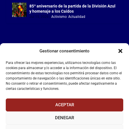
85º aniversario de la partida de la División Azul
y homenaje a los Caídos
Jul 15, 2026
|
Activismo
,
Actualidad
Gestionar consentimiento
LA FALANGE
Para ofrecer las mejores experiencias, utilizamos tecnologías como las
Reproductor
cookies para almacenar y/o acceder a la información del dispositivo. El
de
consentimiento de estas tecnologías nos permitirá procesar datos como el
comportamiento de navegación o las identificaciones únicas en este sitio.
vídeo
No consentir o retirar el consentimiento, puede afectar negativamente a
ciertas características y funciones.
ACEPTAR
DENEGAR
00:00
00:55