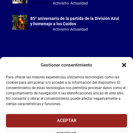
Jul 18, 2026
|
Activismo
,
Actualidad
85º aniversario de la partida de la División Azul
y homenaje a los Caídos
Jul 15, 2026
|
Activismo
,
Actualidad
Gestionar consentimiento
LA FALANGE
Para ofrecer las mejores experiencias, utilizamos tecnologías como las
Reproductor
cookies para almacenar y/o acceder a la información del dispositivo. El
de
consentimiento de estas tecnologías nos permitirá procesar datos como el
comportamiento de navegación o las identificaciones únicas en este sitio.
vídeo
No consentir o retirar el consentimiento, puede afectar negativamente a
ciertas características y funciones.
ACEPTAR