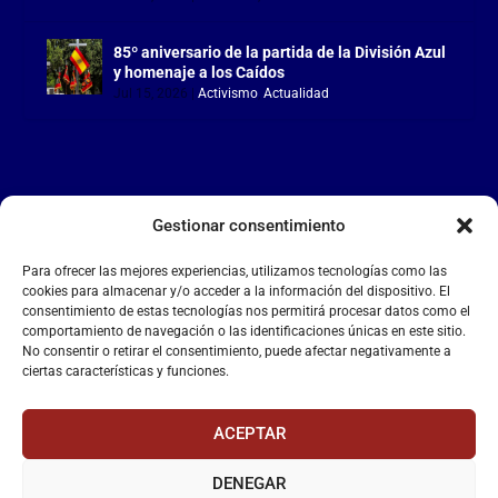
85º aniversario de la partida de la División Azul
y homenaje a los Caídos
Jul 15, 2026
|
Activismo
,
Actualidad
Gestionar consentimiento
LA FALANGE
Para ofrecer las mejores experiencias, utilizamos tecnologías como las
Reproductor
cookies para almacenar y/o acceder a la información del dispositivo. El
de
consentimiento de estas tecnologías nos permitirá procesar datos como el
comportamiento de navegación o las identificaciones únicas en este sitio.
vídeo
No consentir o retirar el consentimiento, puede afectar negativamente a
ciertas características y funciones.
ACEPTAR
DENEGAR