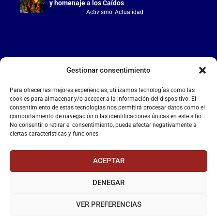
y homenaje a los Caídos
Jul 15, 2026
|
Activismo
,
Actualidad
Gestionar consentimiento
LA FALANGE
Para ofrecer las mejores experiencias, utilizamos tecnologías como las
Reproductor
cookies para almacenar y/o acceder a la información del dispositivo. El
de
consentimiento de estas tecnologías nos permitirá procesar datos como el
comportamiento de navegación o las identificaciones únicas en este sitio.
vídeo
No consentir o retirar el consentimiento, puede afectar negativamente a
ciertas características y funciones.
ACEPTAR
DENEGAR
00:00
00:55
VER PREFERENCIAS