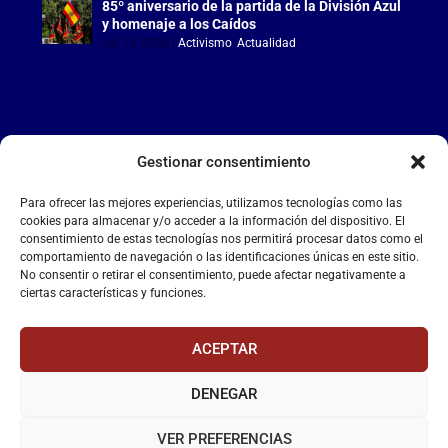
85º aniversario de la partida de la División Azul
y homenaje a los Caídos
Jul 15, 2026
|
Activismo
,
Actualidad
Gestionar consentimiento
LA FALANGE
Para ofrecer las mejores experiencias, utilizamos tecnologías como las
Reproductor
cookies para almacenar y/o acceder a la información del dispositivo. El
de
consentimiento de estas tecnologías nos permitirá procesar datos como el
comportamiento de navegación o las identificaciones únicas en este sitio.
vídeo
No consentir o retirar el consentimiento, puede afectar negativamente a
ciertas características y funciones.
ACEPTAR
DENEGAR
00:00
00:55
VER PREFERENCIAS