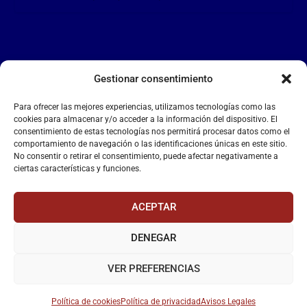
Gestionar consentimiento
LA FALANGE
Para ofrecer las mejores experiencias, utilizamos tecnologías como las
Reproductor
cookies para almacenar y/o acceder a la información del dispositivo. El
de
consentimiento de estas tecnologías nos permitirá procesar datos como el
comportamiento de navegación o las identificaciones únicas en este sitio.
vídeo
No consentir o retirar el consentimiento, puede afectar negativamente a
ciertas características y funciones.
ACEPTAR
DENEGAR
00:00
00:55
VER PREFERENCIAS
Política de cookies
Política de privacidad
Avisos Legales