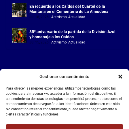
En recuerdo a los Caídos del Cuartel de la
Montaña en el Cementerio de La Almudena
Jul 18, 2026
|
Activismo
,
Actualidad
85º aniversario de la partida de la División Azul
y homenaje a los Caídos
Jul 15, 2026
|
Activismo
,
Actualidad
Gestionar consentimiento
LA FALANGE
Para ofrecer las mejores experiencias, utilizamos tecnologías como las
Reproductor
cookies para almacenar y/o acceder a la información del dispositivo. El
de
consentimiento de estas tecnologías nos permitirá procesar datos como el
comportamiento de navegación o las identificaciones únicas en este sitio.
vídeo
No consentir o retirar el consentimiento, puede afectar negativamente a
ciertas características y funciones.