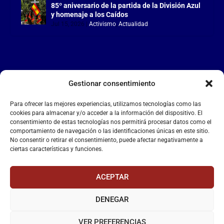
85º aniversario de la partida de la División Azul
y homenaje a los Caídos
Jul 15, 2026
|
Activismo
,
Actualidad
Gestionar consentimiento
LA FALANGE
Para ofrecer las mejores experiencias, utilizamos tecnologías como las
Reproductor
cookies para almacenar y/o acceder a la información del dispositivo. El
de
consentimiento de estas tecnologías nos permitirá procesar datos como el
comportamiento de navegación o las identificaciones únicas en este sitio.
vídeo
No consentir o retirar el consentimiento, puede afectar negativamente a
ciertas características y funciones.
ACEPTAR
DENEGAR
00:00
00:55
VER PREFERENCIAS