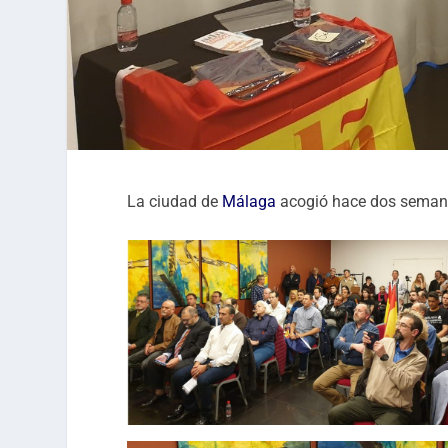
La ciudad de
Málaga
acogió hace dos semana