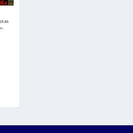
otas
».