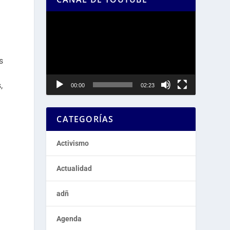
Reproductor
de
vídeo
s
,
00:00
02:23
CATEGORÍAS
Activismo
Actualidad
adñ
Agenda