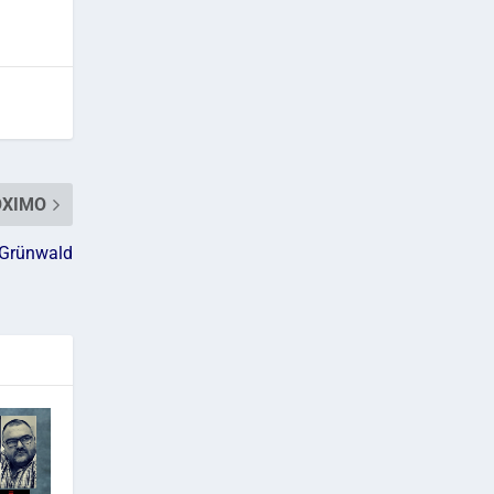
ÓXIMO
 Grünwald