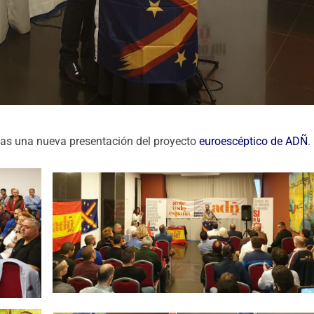
s una nueva presentación del proyecto
euroescéptico de ADÑ
.