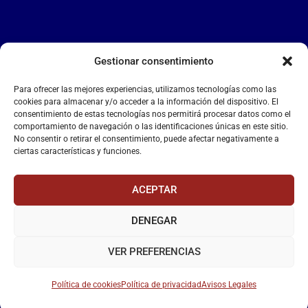
Gestionar consentimiento
LA FALANGE
Para ofrecer las mejores experiencias, utilizamos tecnologías como las
Reproductor
cookies para almacenar y/o acceder a la información del dispositivo. El
de
consentimiento de estas tecnologías nos permitirá procesar datos como el
comportamiento de navegación o las identificaciones únicas en este sitio.
vídeo
No consentir o retirar el consentimiento, puede afectar negativamente a
ciertas características y funciones.
ACEPTAR
DENEGAR
00:00
00:55
VER PREFERENCIAS
Política de cookies
Política de privacidad
Avisos Legales
La Falange
– Web Oficial de la Falange