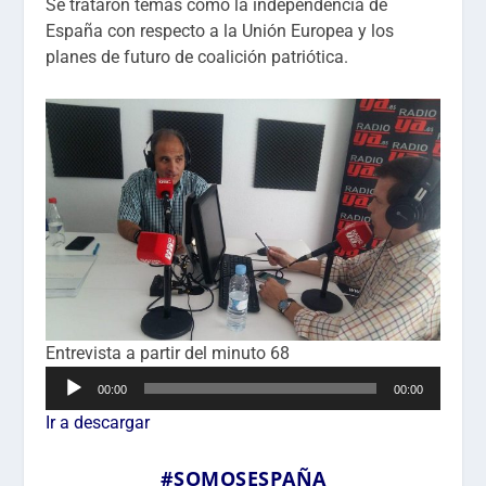
Se trataron temas como la independencia de
España con respecto a la Unión Europea y los
planes de futuro de coalición patriótica.
Entrevista a partir del minuto 68
Reproductor
00:00
00:00
de
Ir a descargar
audio
#SOMOSESPAÑA