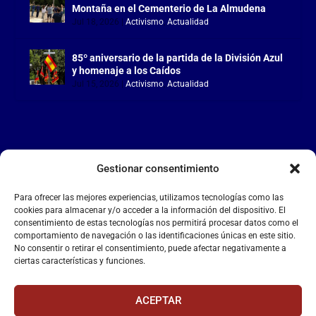
Montaña en el Cementerio de La Almudena
Jul 18, 2026
|
Activismo
,
Actualidad
85º aniversario de la partida de la División Azul
y homenaje a los Caídos
Jul 15, 2026
|
Activismo
,
Actualidad
Gestionar consentimiento
LA FALANGE
Para ofrecer las mejores experiencias, utilizamos tecnologías como las
Reproductor
cookies para almacenar y/o acceder a la información del dispositivo. El
de
consentimiento de estas tecnologías nos permitirá procesar datos como el
comportamiento de navegación o las identificaciones únicas en este sitio.
vídeo
No consentir o retirar el consentimiento, puede afectar negativamente a
ciertas características y funciones.
ACEPTAR