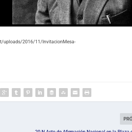
ent/uploads/2016/11/InvitacionMesa-
PR
20-N Acto de Afirmación Nacional en la Plaza 