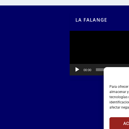
LA FALANGE
Reproductor
de
vídeo
00:00
00:55
Para ofrecer
almacenar y/
tecnologías
identificacio
afectar nega
AC